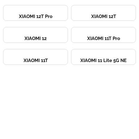
XIAOMI 12T Pro
XIAOMI 12T
XIAOMI 12
XIAOMI 11T Pro
XIAOMI 11T
XIAOMI 11 Lite 5G NE
Devenez franchisé irestore, ouvrez votre
atelier de réparation !
Devenez franchisé Irestore et lancez votre propre atelier