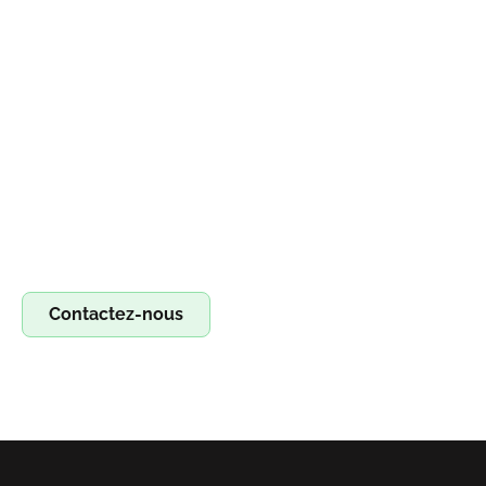
Devenez franchisé irestore, ouvrez votre
atelier de réparation !
Devenez franchisé Irestore et lancez votre propre atelier
de réparation ! Profitez d’un concept clé en main pour
réparer smartphones, tablettes et ordinateurs. Saisissez
l’opportunité !
Contactez-nous