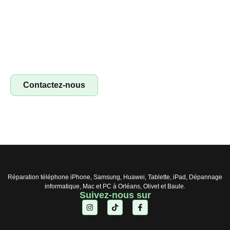
Devenez franchisé irestore, ouvrez votre
atelier de réparation !
Devenez franchisé Irestore et lancez votre propre atelier
de réparation ! Profitez d’un concept clé en main pour
réparer smartphones, tablettes et ordinateurs. Saisissez
l’opportunité !
Contactez-nous
Réparation téléphone iPhone, Samsung, Huawei, Tablette, iPad, Dépannage
informatique, Mac et PC à Orléans, Olivet et Baule.
Suivez-nous sur