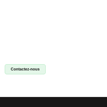
Devenez franchisé irestore, ouvrez votre
atelier de réparation !
Devenez franchisé Irestore et lancez votre propre atelier
de réparation ! Profitez d’un concept clé en main pour
réparer smartphones, tablettes et ordinateurs. Saisissez
l’opportunité !
Contactez-nous