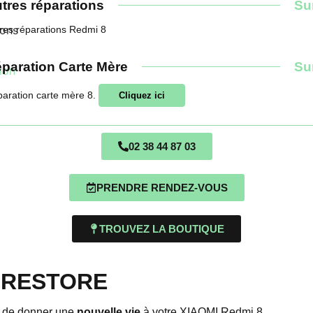
tres réparations
Su
res réparations Redmi 8
paration Carte Mère
Su
aration carte mère 8.
Cliquez ici
02 38 44 87 03
PRENDRE RENDEZ-VOUS
TROUVEZ LA BOUTIQUE
e IRESTORE
n de donner une
nouvelle vie
à votre XIAOMI Redmi 8.