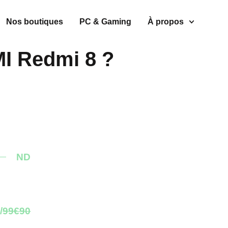
Nos boutiques
PC & Gaming
À propos
MI Redmi 8 ?
ND
/
99€90