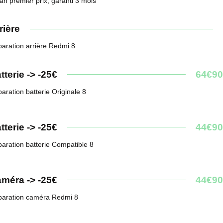
an premier prix, garanti 3 mois
rière
aration arrière Redmi 8
tterie -> -25€
64€90
aration batterie Originale 8
tterie -> -25€
44€90
aration batterie Compatible 8
méra -> -25€
44€90
aration caméra Redmi 8