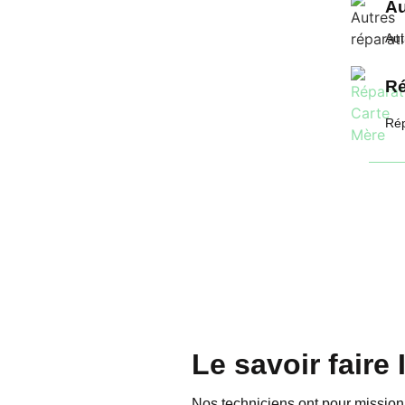
Au
Aut
Ré
Rép
Le savoir fair
Nos techniciens ont pour missio