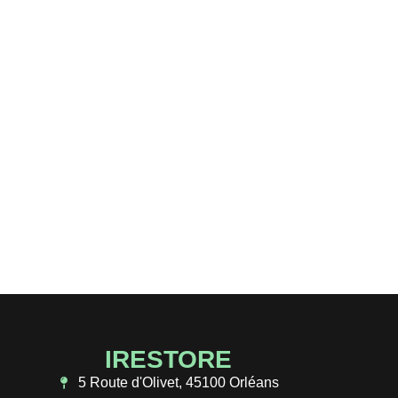
 atelier de
concept clé en main pour
té !
IRESTORE
5 Route d'Olivet, 45100 Orléans