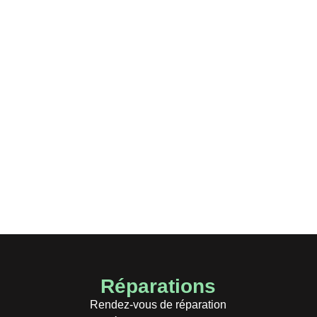
anchisé irestore, ouvrez votre
réparation !
ore et lancez votre propre atelier de réparation ! Profitez d’un 
arer smartphones, tablettes et ordinateurs. Saisissez l’opportuni
Réparations
Rendez-vous de réparation