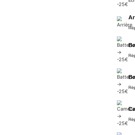
Écr
Ar
Rép
Ba
Rép
Ba
Rép
Ca
Rép