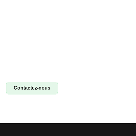
Devenez franchisé irestore, ouvrez votre
atelier de réparation !
Devenez franchisé Irestore et lancez votre propre atelier
de réparation ! Profitez d’un concept clé en main pour
réparer smartphones, tablettes et ordinateurs. Saisissez
l’opportunité !
Contactez-nous