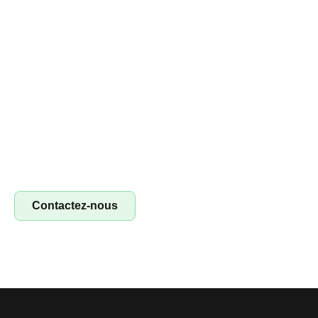
Devenez franchisé irestore, ouvrez votre
atelier de réparation !
Devenez franchisé Irestore et lancez votre propre atelier
de réparation ! Profitez d’un concept clé en main pour
réparer smartphones, tablettes et ordinateurs. Saisissez
l’opportunité !
Contactez-nous