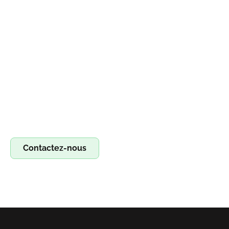
Devenez franchisé irestore, ouvrez votre
atelier de réparation !
Devenez franchisé Irestore et lancez votre propre atelier
de réparation ! Profitez d’un concept clé en main pour
réparer smartphones, tablettes et ordinateurs. Saisissez
l’opportunité !
Contactez-nous