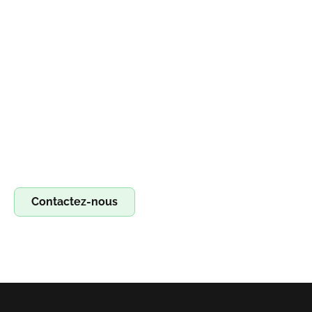
Devenez franchisé irestore, ouvrez votre
atelier de réparation !
Devenez franchisé Irestore et lancez votre propre atelier
de réparation ! Profitez d’un concept clé en main pour
réparer smartphones, tablettes et ordinateurs. Saisissez
l’opportunité !
Contactez-nous