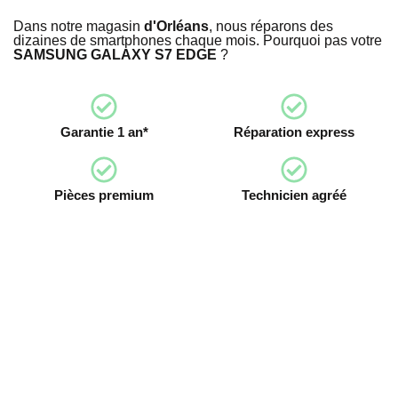
Dans notre magasin
d'Orléans
, nous réparons des
dizaines de smartphones chaque mois. Pourquoi pas votre
SAMSUNG GALAXY S7 EDGE
?
Garantie 1 an*
Réparation express
Pièces premium
Technicien agréé
Devenez franchisé irestore, ouvrez votre
atelier de réparation !
Devenez franchisé Irestore et lancez votre propre atelier