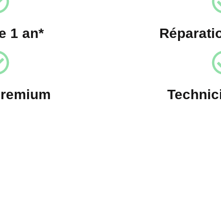
e 1 an*
Réparati
premium
Technic
anchisé irestore, ouvrez votre
réparation !
ore et lancez votre propre atelier de réparation ! Profitez d’un 