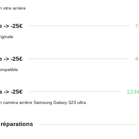
 vitre arrière
e -> -25€
7
riginale
e -> -25€
4
compatible
 -> -25€
124
n caméra arrière Samsung Galaxy S23 ultra
 réparations