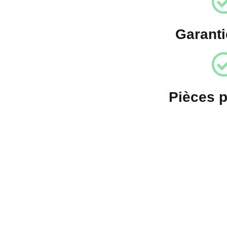
Garanti
Pièces 
Devenez fr
Devenez franchisé Irest