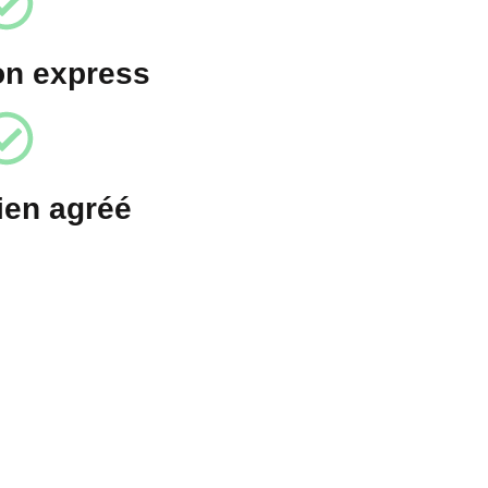
on express
ien agréé
 atelier de
concept clé en main pour