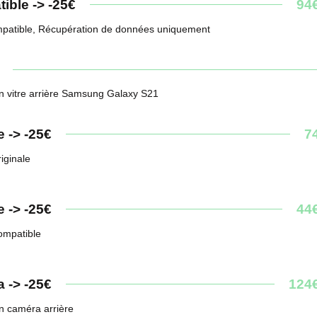
ible -> -25€
94
patible, Récupération de données uniquement
n vitre arrière Samsung Galaxy S21
e -> -25€
7
riginale
e -> -25€
44
compatible
 -> -25€
124
n caméra arrière