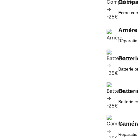
Compat
Ecran com
Arrière
Réparatio
Batteri
Batterie o
Batteri
Batterie 
Caméra
Réparatio