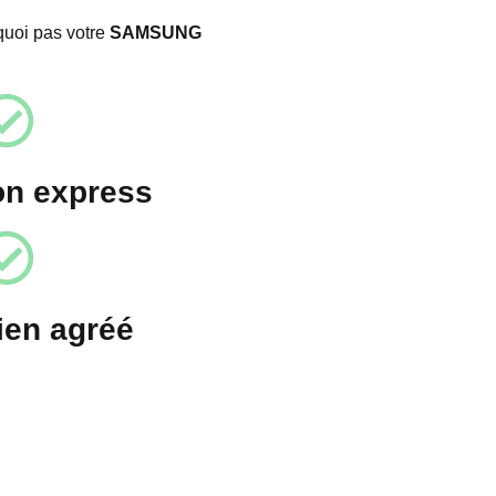
quoi pas votre
SAMSUNG
on express
ien agréé