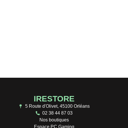
 atelier de
concept clé en main pour
té !
IRESTORE
5 Route d'Olivet, 45100 Orléans
02 38 44 87 03
Nos boutiques
Espace PC Gaming