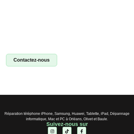
Devenez franchisé irestore, ouvrez votre
atelier de réparation !
Devenez franchisé Irestore et lancez votre propre atelier
de réparation ! Profitez d’un concept clé en main pour
réparer smartphones, tablettes et ordinateurs. Saisissez
l’opportunité !
Contactez-nous
Réparation téléphone iPhone, Samsung, Huawei, Tablette, iPad, Dépannage
informatique, Mac et PC à Orléans, Olivet et Baule.
Suivez-nous sur