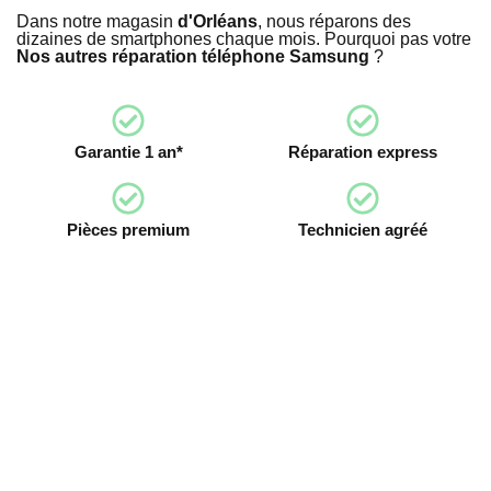
Dans notre magasin
d'Orléans
, nous réparons des
dizaines de smartphones chaque mois. Pourquoi pas votre
Nos autres réparation téléphone Samsung
?
Garantie 1 an*
Réparation express
Pièces premium
Technicien agréé
Devenez franchisé irestore, ouvrez votre
atelier de réparation !
Devenez franchisé Irestore et lancez votre propre atelier