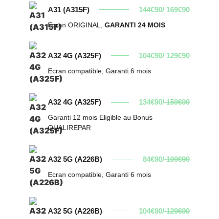
A31 (A315F)
144€90/
169€90
Ecran ORIGINAL,
GARANTI 24 MOIS
A32 4G (A325F)
104€90/
129€90
Ecran compatible, Garanti 6 mois
A32 4G (A325F)
134€90/
159€90
Garanti 12 mois Eligible au Bonus
QUALIREPAR
A32 5G (A226B)
84€90/
109€90
Ecran compatible, Garanti 6 mois
A32 5G (A226B)
104€90/
129€90