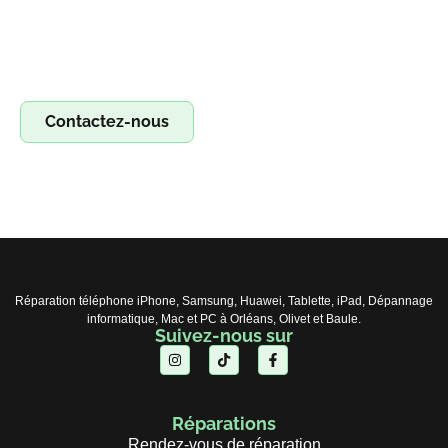
Devenez franchisé Irestore et lancez votre propre atelier
de réparation ! Profitez d’un concept clé en main pour
réparer smartphones, tablettes et ordinateurs. Saisissez
l’opportunité !
Contactez-nous
Réparation téléphone iPhone, Samsung, Huawei, Tablette, iPad, Dépannage
informatique, Mac et PC à Orléans, Olivet et Baule.
Suivez-nous sur
Réparations
Rendez-vous de réparation