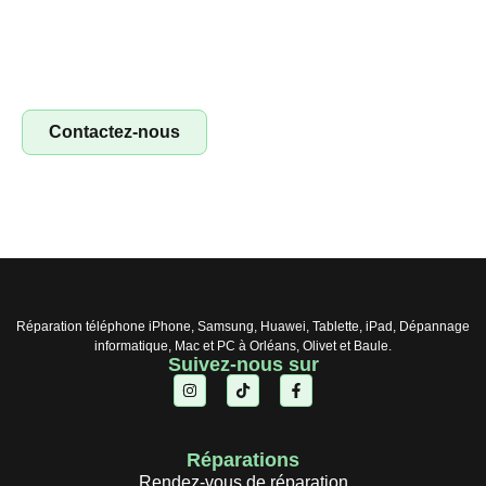
Devenez franchisé Irestore et lancez votre propre atelier
de réparation ! Profitez d’un concept clé en main pour
réparer smartphones, tablettes et ordinateurs. Saisissez
l’opportunité !
Contactez-nous
Réparation téléphone iPhone, Samsung, Huawei, Tablette, iPad, Dépannage
informatique, Mac et PC à Orléans, Olivet et Baule.
Suivez-nous sur
Réparations
Rendez-vous de réparation