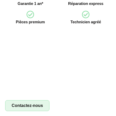
Garantie 1 an*
Réparation express
Pièces premium
Technicien agréé
Devenez franchisé irestore, ouvrez votre
atelier de réparation !
Devenez franchisé Irestore et lancez votre propre atelier
de réparation ! Profitez d’un concept clé en main pour
réparer smartphones, tablettes et ordinateurs. Saisissez
l’opportunité !
Contactez-nous