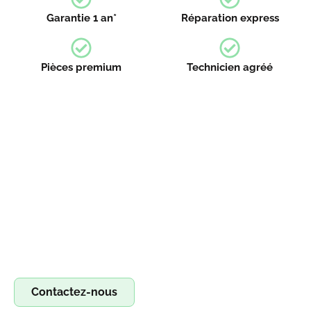
Garantie 1 an*
Réparation express
Pièces premium
Technicien agréé
Devenez franchisé irestore, ouvrez votre
atelier de réparation !
Devenez franchisé Irestore et lancez votre propre atelier
de réparation ! Profitez d’un concept clé en main pour
réparer smartphones, tablettes et ordinateurs. Saisissez
l’opportunité !
Contactez-nous