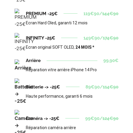
PREMIUM -25€
119€90/
144€90
Ecran Hard Oled, garanti 12 mois
INFINITY -25€
149€90/
174€90
Ecran original SOFT OLED,
24 MOIS *
Arrière
99,90€
Réparation vitre arrière iPhone 14 Pro
Batterie -> -25€
89€90/
114€90
Haute performance, garanti 6 mois
Caméra -> -25€
99€90/
124€90
Réparation caméra arrière