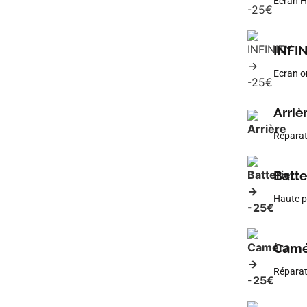
Ecran H
INFIN
Ecran o
Arriè
Réparati
Batte
Haute p
Camé
Réparat