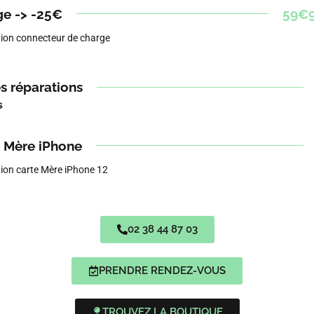
e -> -25€
59€
ion connecteur de charge
s réparations
 Mère iPhone
ion carte Mère iPhone 12
02 38 44 87 03
PRENDRE RENDEZ-VOUS
TROUVEZ LA BOUTIQUE