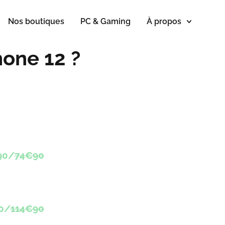
Nos boutiques
PC & Gaming
À propos
hone 12 ?
90/
74€90
0/
114€90