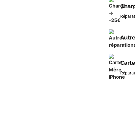
Charg
Réparat
Autre
Carte
Réparat