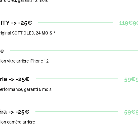
ard Oled, garanti 12 mois
ITY -> -25€
119€9
riginal SOFT OLED,
24 MOIS *
re
on vitre arrière iPhone 12
rie -> -25€
59€
erformance, garanti 6 mois
ra -> -25€
59€
ion caméra arrière