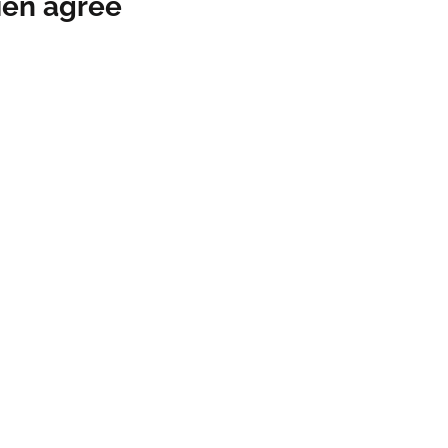
ien agréé
 atelier de
ept clé en main pour réparer