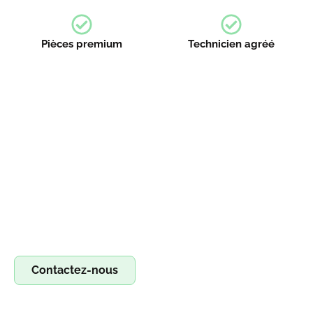
Pièces premium
Technicien agréé
Devenez franchisé irestore, ouvrez votre
atelier de réparation !
Devenez franchisé Irestore et lancez votre propre atelier
de réparation ! Profitez d’un concept clé en main pour
réparer smartphones, tablettes et ordinateurs. Saisissez
l’opportunité !
Contactez-nous