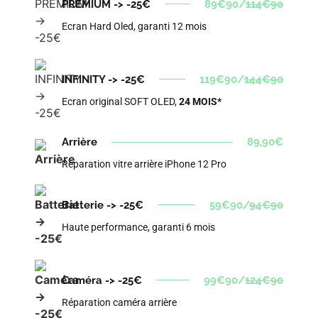
PREMIUM -> -25€
89€90/
114€90
Ecran Hard Oled, garanti 12 mois
INFINITY -> -25€
119€90/
144€90
Ecran original SOFT OLED,
24 MOIS*
Arrière
89,90€
Réparation vitre arrière iPhone 12 Pro
Batterie -> -25€
59€90/
94€90
Haute performance, garanti 6 mois
Caméra -> -25€
99€90/
124€90
Réparation caméra arrière