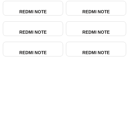
REDMI NOTE
REDMI NOTE
REDMI NOTE
REDMI NOTE
REDMI NOTE
REDMI NOTE
Devenez franchisé irestore, ouvrez votre
atelier de réparation !
Devenez franchisé Irestore et lancez votre propre atelier
de réparation ! Profitez d’un concept clé en main pour