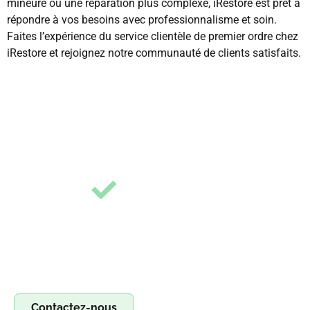
mineure ou une réparation plus complexe, iRestore est prêt à
répondre à vos besoins avec professionnalisme et soin.
Faites l’expérience du service clientèle de premier ordre chez
iRestore et rejoignez notre communauté de clients satisfaits.
Devenez franchisé irestore, ouvrez votre
atelier de réparation !
Devenez franchisé Irestore et lancez votre propre atelier
de réparation ! Profitez d’un concept clé en main pour
réparer smartphones, tablettes et ordinateurs. Saisissez
l’opportunité !
Contactez-nous